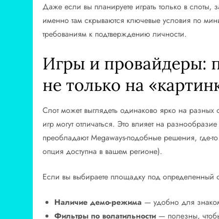
Даже если вы планируете играть только в слоты, з
именно там скрываются ключевые условия по мин
требованиям к подтверждению личности.
Игры и провайдеры: 
не только на «картин
Слот может выглядеть одинаково ярко на разных 
игр могут отличаться. Это влияет на разнообразие 
преобладают Megaways-подобные решения, где-то 
опция доступна в вашем регионе).
Если вы выбираете площадку под определенный с
Наличие демо-режима
— удобно для знаком
Фильтры по волатильности
— полезны, чтобы