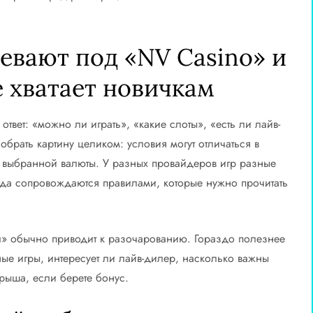
евают под «NV Casino» и
 хватает новичкам
 ответ: «можно ли играть», «какие слоты», «есть ли лайв-
обрать картину целиком: условия могут отличаться в
е выбранной валюты. У разных провайдеров игр разные
гда сопровождаются правилами, которые нужно прочитать
» обычно приводит к разочарованию. Гораздо полезнее
ные игры, интересует ли лайв-дилер, насколько важны
грыша, если берете бонус.