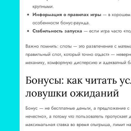
крупными.
Информация о правилах игры
— в хорошем 
особенности бонус-раунда.
Стабильность запуска
— если игра часто «под
Важно помнить: слоты — это развлечение с матем
правильный слот, который точно отдаст» — невер
механику, комфортную дисперсию и адекватный б
Бонусы: как читать у
ловушки ожиданий
Бонус — не бесплатные деньги, а предложение с 
нечестно», а потому что пользователь пропускает 
максимальная ставка во время отыгрыша, лимит на