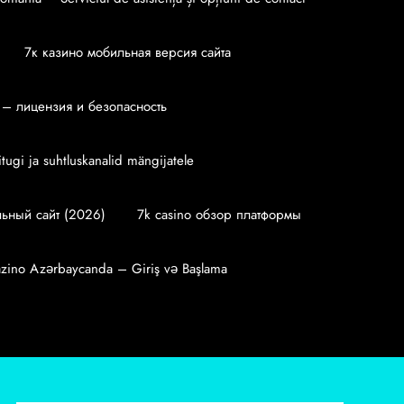
7к казино мобильная версия сайта
 – лицензия и безопасность
tugi ja suhtluskanalid mängijatele
льный сайт (2026)
7k casino обзор платформы
zino Azərbaycanda – Giriş və Başlama