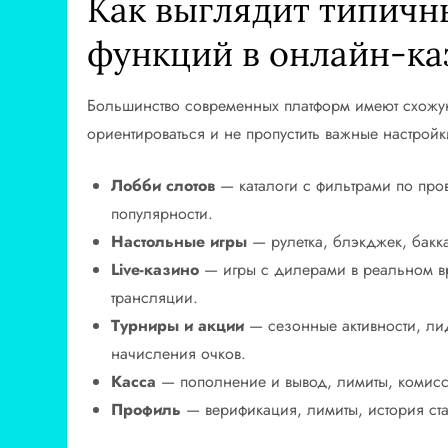
Как выглядит типичн
функций в онлайн-ка
Большинство современных платформ имеют схожую 
ориентироваться и не пропустить важные настройк
Лобби слотов
— каталоги с фильтрами по пров
популярности.
Настольные игры
— рулетка, блэкджек, бакка
Live-казино
— игры с дилерами в реальном вр
трансляции.
Турниры и акции
— сезонные активности, ли
начисления очков.
Касса
— пополнение и вывод, лимиты, комисс
Профиль
— верификация, лимиты, история ста