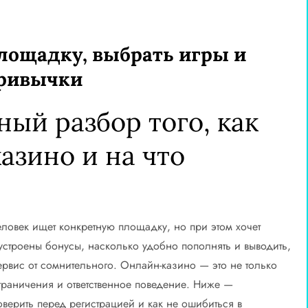
площадку, выбрать игры и
привычки
ный разбор того, как
азино и на что
человек ищет конкретную площадку, но при этом хочет
 устроены бонусы, насколько удобно пополнять и выводить,
ервис от сомнительного. Онлайн-казино — это не только
граничения и ответственное поведение. Ниже —
оверить перед регистрацией и как не ошибиться в