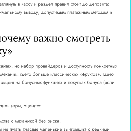
аглянуть в кассу и раздел правил стоит до депозита:
имальному выводу, допустимым платежным методам и
почему важно смотреть
ку»
сайтах, но набор провайдеров и доступность конкретных
механик: где-то больше классических «фруктов», где-то
акцент на бонусных функциях и покупках бонуса (если
тиль игры, оцените:
ства с механикой без риска.
 не путать «частые маленькие выигрыши» с редкими