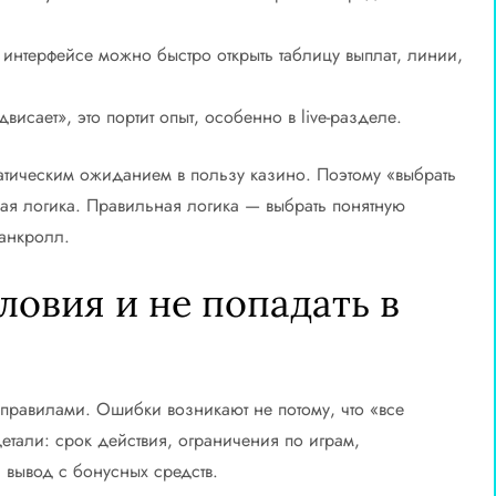
интерфейсе можно быстро открыть таблицу выплат, линии,
висает», это портит опыт, особенно в live-разделе.
атическим ожиданием в пользу казино. Поэтому «выбрать
ная логика. Правильная логика — выбрать понятную
анкролл.
словия и не попадать в
правилами. Ошибки возникают не потому, что «все
детали: срок действия, ограничения по играм,
 вывод с бонусных средств.