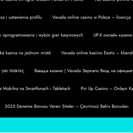
a i ustawienia profilu
Vavada online casino w Polsce – licencja
y oprogramowania i wybór gier kasynowych
UP-X онлайн казино
ká kasina na jednom místě
Vavada online kasiino Eestis – kliendi
 για παίκτες
Вавада казино | Vavada Зеркало Вход на официа
a Mobilna na Smartfonach i Tabletach
Pin Up Casino – Onlayn Ka
2025 Deneme Bonusu Veren Siteler – Çevrimsiz Bahis Bonusları