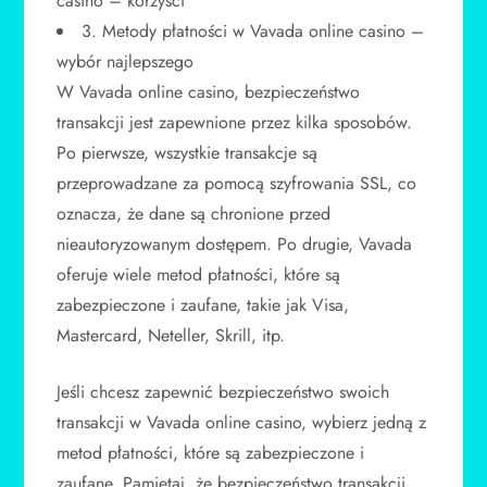
casino – korzyści
3. Metody płatności w Vavada online casino –
wybór najlepszego
W Vavada online casino, bezpieczeństwo
transakcji jest zapewnione przez kilka sposobów.
Po pierwsze, wszystkie transakcje są
przeprowadzane za pomocą szyfrowania SSL, co
oznacza, że dane są chronione przed
nieautoryzowanym dostępem. Po drugie, Vavada
oferuje wiele metod płatności, które są
zabezpieczone i zaufane, takie jak Visa,
Mastercard, Neteller, Skrill, itp.
Jeśli chcesz zapewnić bezpieczeństwo swoich
transakcji w Vavada online casino, wybierz jedną z
metod płatności, które są zabezpieczone i
zaufane. Pamiętaj, że bezpieczeństwo transakcji