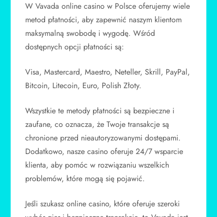
W Vavada online casino w Polsce oferujemy wiele
metod płatności, aby zapewnić naszym klientom
maksymalną swobodę i wygodę. Wśród
dostępnych opcji płatności są:
Visa, Mastercard, Maestro, Neteller, Skrill, PayPal,
Bitcoin, Litecoin, Euro, Polish Złoty.
Wszystkie te metody płatności są bezpieczne i
zaufane, co oznacza, że Twoje transakcje są
chronione przed nieautoryzowanymi dostępami.
Dodatkowo, nasze casino oferuje 24/7 wsparcie
klienta, aby pomóc w rozwiązaniu wszelkich
problemów, które mogą się pojawić.
Jeśli szukasz online casino, które oferuje szeroki