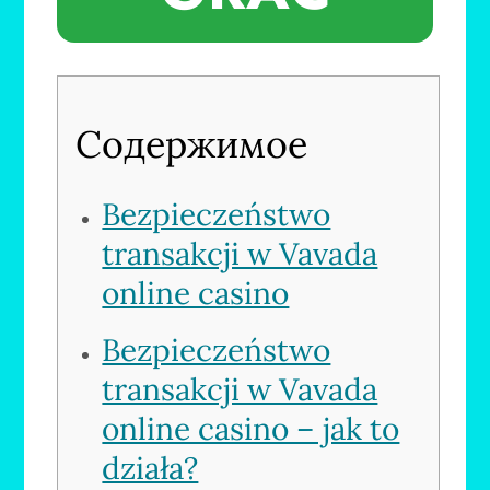
Содержимое
Bezpieczeństwo
transakcji w Vavada
online casino
Bezpieczeństwo
transakcji w Vavada
online casino – jak to
działa?