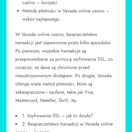
casino – korzyści
Metody płatności w Vavada online casino –
wybór najlepszego
W Vavada online casino, bezpieczeństwo
transakcji jest zapewnione przez kilka sposobów.
Po pierwsze, wszystkie transakcje są
przeprowadzane za pomocą szyfrowania SSL, co
oznacza, że dane są chronione przed
nieautoryzowanym dostępem. Po drugie, Vavada
oferuje wiele metod płatności, które są
zabezpieczone i zaufane, takie jak Visa,
Mastercard, Neteller, Skrill, itp.
1. Szyfrowanie SSL – jak to działa?
2. Bezpieczeństwo transakcji w Vavada online