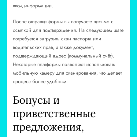
ввод информации.
После отправки формы вы получаете письмо с
ссылкой для подтверждения. На следующем шаге
потребуется загрузить скан паспорта или
водительских прав, а также документ,
подтверждающий адрес (коммунальный счёт).
Некоторые платформы позволяют использовать
мобильную камеру для сканирования, что делает
процесс более удобным.
Бонусы и
приветственные
предложения,