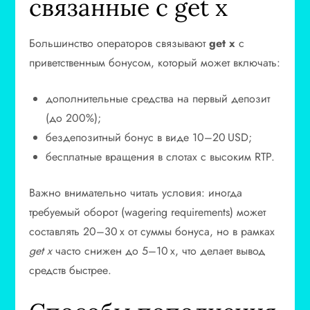
связанные с get x
Большинство операторов связывают
get x
с
приветственным бонусом, который может включать:
дополнительные средства на первый депозит
(до 200%);
бездепозитный бонус в виде 10–20 USD;
бесплатные вращения в слотах с высоким RTP.
Важно внимательно читать условия: иногда
требуемый оборот (wagering requirements) может
составлять 20–30 х от суммы бонуса, но в рамках
get x
часто снижен до 5–10 х, что делает вывод
средств быстрее.