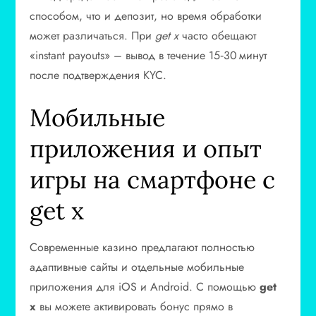
способом, что и депозит, но время обработки
может различаться. При
get x
часто обещают
«instant payouts» – вывод в течение 15‑30 минут
после подтверждения KYC.
Мобильные
приложения и опыт
игры на смартфоне с
get x
Современные казино предлагают полностью
адаптивные сайты и отдельные мобильные
приложения для iOS и Android. С помощью
get
x
вы можете активировать бонус прямо в