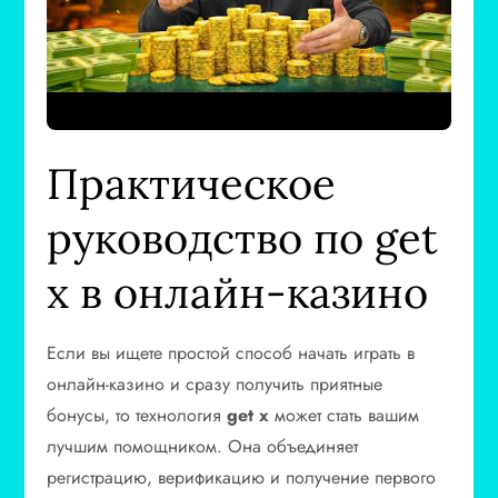
Практическое
руководство по get
x в онлайн-казино
Если вы ищете простой способ начать играть в
онлайн-казино и сразу получить приятные
бонусы, то технология
get x
может стать вашим
лучшим помощником. Она объединяет
регистрацию, верификацию и получение первого