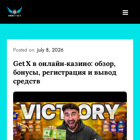
Skip
to
drift net
content
Posted on:
July 8, 2026
Get X в онлайн‑казино: обзор,
бонусы, регистрация и вывод
средств