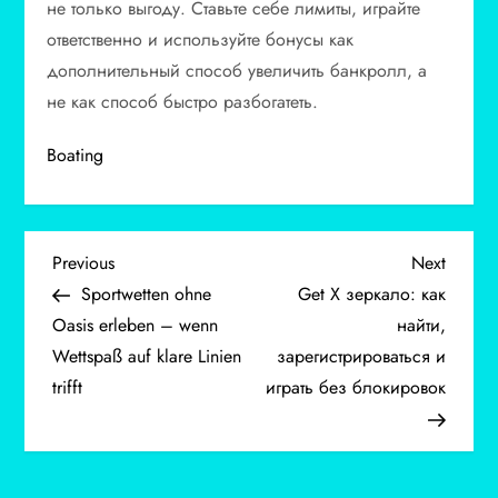
не только выгоду. Ставьте себе лимиты, играйте
ответственно и используйте бонусы как
дополнительный способ увеличить банкролл, а
не как способ быстро разбогатеть.
Boating
P
Previous
Next
Previous
Next
Post
Post
Sportwetten ohne
Get X зеркало: как
o
Oasis erleben – wenn
найти,
Wettspaß auf klare Linien
зарегистрироваться и
s
trifft
играть без блокировок
t
n