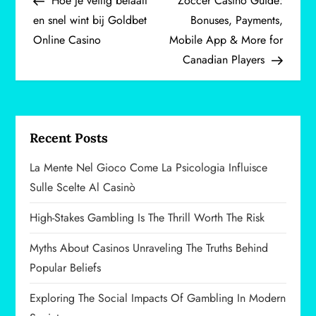
Hoe je veilig betaalt
Zoccer Casino Guide:
o
en snel wint bij Goldbet
Bonuses, Payments,
Online Casino
Mobile App & More for
s
Canadian Players
t
n
a
Recent Posts
v
La Mente Nel Gioco Come La Psicologia Influisce
Sulle Scelte Al Casinò
i
High-Stakes Gambling Is The Thrill Worth The Risk
g
Myths About Casinos Unraveling The Truths Behind
a
Popular Beliefs
t
Exploring The Social Impacts Of Gambling In Modern