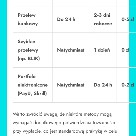
Przelew
2‑3 dni
Do 24 h
0‑5 zł
bankowy
robocze
Szybkie
przelewy
Natychmiast
1 dzień
0 zł
(np. BLIK)
Portfele
elektroniczne
Natychmiast
Do 24 h
0‑2 zł
(PayU, Skrill)
Warto zwrócić uwagę, że niektóre metody mogą
wymagać dodatkowego potwierdzenia tożsamości
przy wypłacie, co jest standardową praktyką w celu