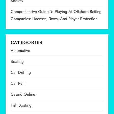
Society
i
Comprehensive Guide To Playing At Offshore Betting
o
Companies: Licenses, Taxes, And Player Protection
n
CATEGORIES
Automotive
Boating
Car Drifting
Car Rent
Casinò Online
Fish Boating