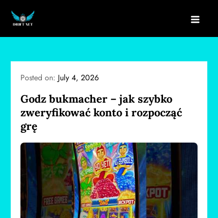
Skip
to
drift net
content
Posted on:
July 4, 2026
Godz bukmacher – jak szybko
zweryfikować konto i rozpocząć
grę