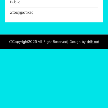
Public
Στοιχηματικες
@Copyright2025-All Right Reserved| Design by
drift-net