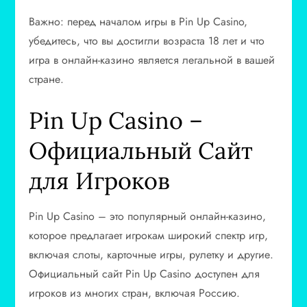
Важно: перед началом игры в Pin Up Casino,
убедитесь, что вы достигли возраста 18 лет и что
игра в онлайн-казино является легальной в вашей
стране.
Pin Up Casino –
Официальный Сайт
для Игроков
Pin Up Casino – это популярный онлайн-казино,
которое предлагает игрокам широкий спектр игр,
включая слоты, карточные игры, рулетку и другие.
Официальный сайт Pin Up Casino доступен для
игроков из многих стран, включая Россию.