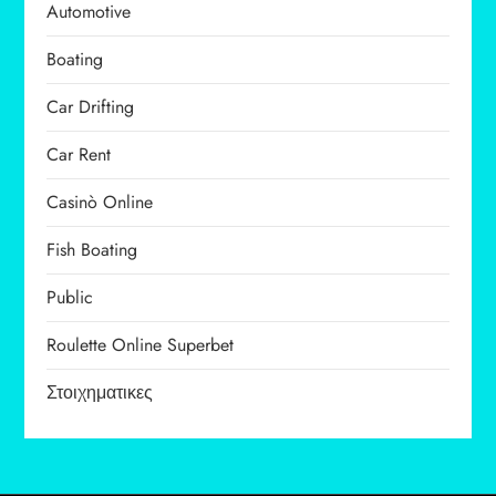
Automotive
Boating
Car Drifting
Car Rent
Casinò Online
Fish Boating
Public
Roulette Online Superbet
Στοιχηματικες