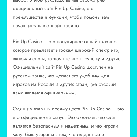
официальный сайт Pin Up Casino, его
преимущества и функции, чтобы помочь вам
начать играть в онлайн-казино.
Pin Up Casino – это популярное онлайн-казино,
которое предлагает игрокам широкий спектр игр,
включая слоты, карточные игры, рулетку и другие.
Официальный сайт Pin Up Casino доступен на
русском языке, что делает его удобным для
игроков из России и других стран, где русский
язык является официальным.
Один из главных преимуществ Pin Up Casino – это
его официальный статус. Это означает, что сайт
является безопасным и надежным, и что игроки
могут быть уверены в том, что их данные и