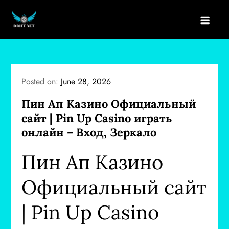
Skip
to
drift net
content
Posted on:
June 28, 2026
Пин Ап Казино Официальный
сайт | Pin Up Casino играть
онлайн – Вход, Зеркало
Пин Ап Казино
Официальный сайт
| Pin Up Casino