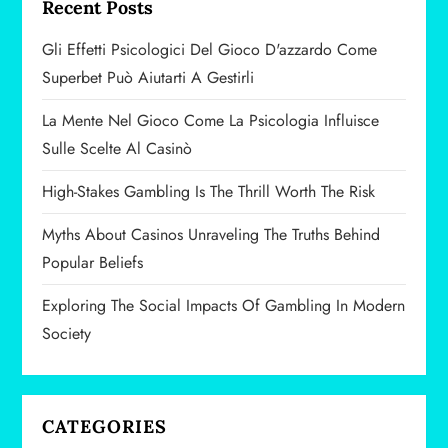
Recent Posts
n
Gli Effetti Psicologici Del Gioco D'azzardo Come
a
Superbet Può Aiutarti A Gestirli
v
La Mente Nel Gioco Come La Psicologia Influisce
i
Sulle Scelte Al Casinò
g
High-Stakes Gambling Is The Thrill Worth The Risk
a
Myths About Casinos Unraveling The Truths Behind
Popular Beliefs
t
Exploring The Social Impacts Of Gambling In Modern
i
Society
o
n
CATEGORIES