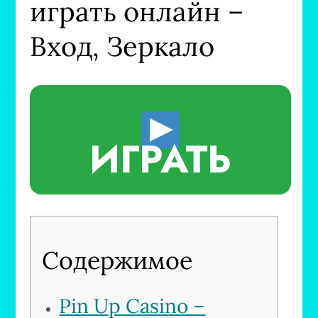
играть онлайн –
Вход, Зеркало
ИГРАТЬ
Содержимое
Pin Up Casino –