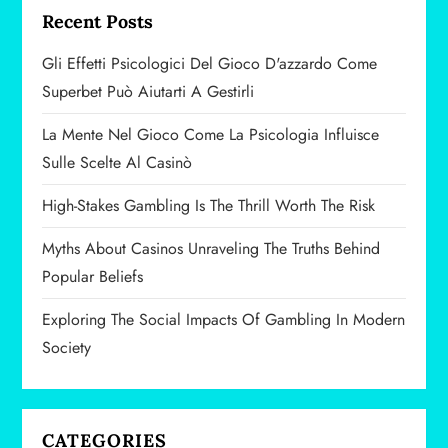
n
Recent Posts
a
Gli Effetti Psicologici Del Gioco D'azzardo Come
v
Superbet Può Aiutarti A Gestirli
i
La Mente Nel Gioco Come La Psicologia Influisce
Sulle Scelte Al Casinò
g
High-Stakes Gambling Is The Thrill Worth The Risk
a
Myths About Casinos Unraveling The Truths Behind
t
Popular Beliefs
i
Exploring The Social Impacts Of Gambling In Modern
Society
o
n
CATEGORIES