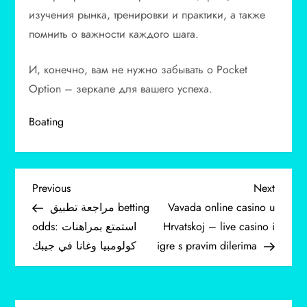
изучения рынка, тренировки и практики, а также
помнить о важности каждого шага.
И, конечно, вам не нужно забывать о Pocket
Option – зеркале для вашего успеха.
Boating
P
Previous
Next
Previous
Next
Post
Post
مراجعة تطبيق betting
Vavada online casino u
o
odds: استمتع بمراهنات
Hrvatskoj – live casino i
كولومبيا وغانا في جيبك
igre s pravim dilerima
s
t