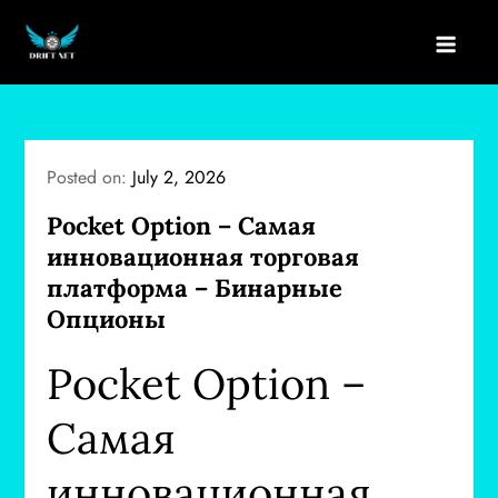
Skip
to
drift net
content
Posted on:
July 2, 2026
Pocket Option – Самая
инновационная торговая
платформа – Бинарные
Опционы
Pocket Option –
Самая
инновационная